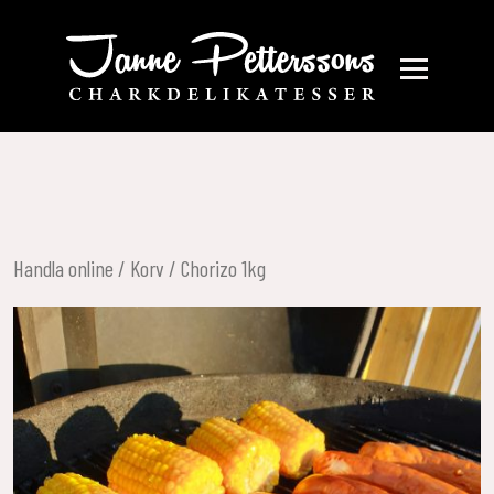
Handla online
/
Korv
/ Chorizo 1kg