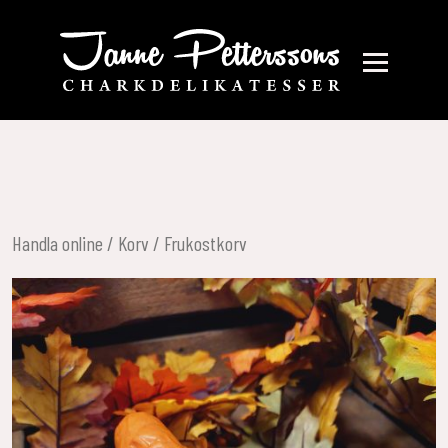
Handla online
/
Korv
/ Frukostkorv