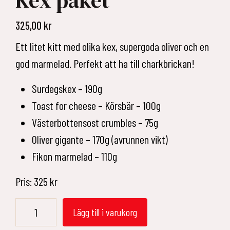
Kex paket
325,00
kr
Ett litet kitt med olika kex, supergoda oliver och en
god marmelad. Perfekt att ha till charkbrickan!
Surdegskex – 190g
Toast for cheese – Körsbär – 100g
Västerbottensost crumbles – 75g
Oliver gigante – 170g (avrunnen vikt)
Fikon marmelad – 110g
Pris: 325 kr
Kex
Lägg till i varukorg
paket