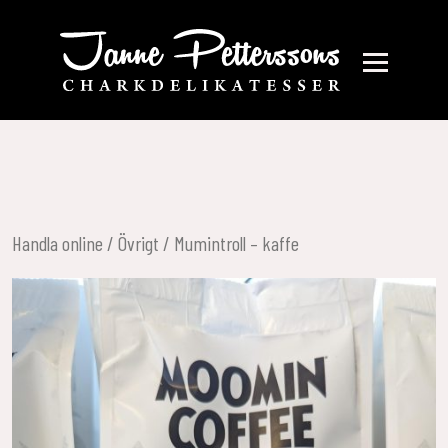
Handla online
/
Övrigt
/ Mumintroll – kaffe