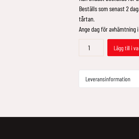
Beställs som senast 2 daga
tårtan.
Ange dag för avhämtning i
Smörgåstårta
Lägg till i v
5
Bitar
Lax
Leveransinformation
&
räkor
mängd