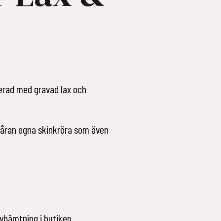
erad med gravad lax och
 våran egna skinkröra som även
vhämtning i butiken.