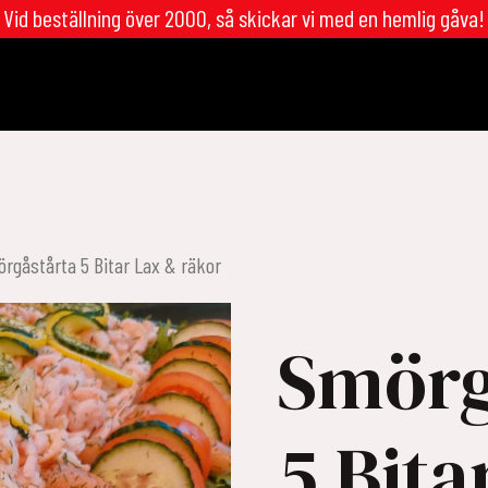
Vid beställning över 2000, så skickar vi med en hemlig gåva!
rgåstårta 5 Bitar Lax & räkor
Smörg
5 Bita