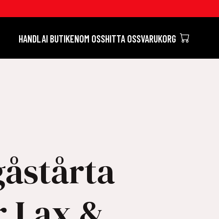
HANDLA
I BUTIKEN
OM OSS
HITTA OSS
VARUKORG
åstårta
r Lax &