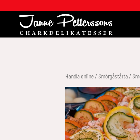
Handla online
/
Smörgåstårta
/ Smö