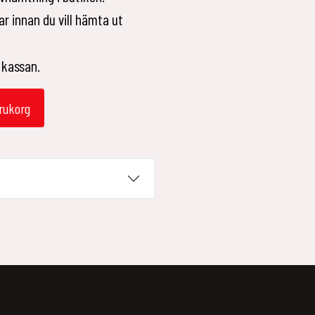
r innan du vill hämta ut
 kassan.
arukorg